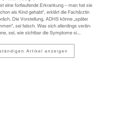
t eine fort­lau­fende Erkran­kung – man hat sie
hon als Kind gehabt“, erklärt die Fach­ärztin
räch. Die Vorstel­lung, ADHS könne „später
men“, sei falsch. Was sich aller­dings verän­
ne, sei, wie sichtbar die Symptome si...
lständigen Artikel anzeigen