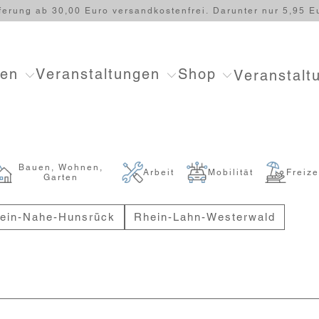
ferung ab 30,00 Euro versandkostenfrei. Darunter nur 5,95 E
ten
Veranstaltungen
Shop
Veranstalt
Bauen, Wohnen,
Arbeit
Mobilität
Freize
Garten
ein-Nahe-Hunsrück
Rhein-Lahn-Westerwald