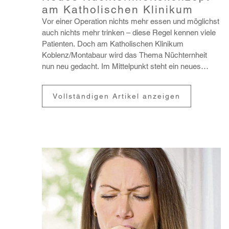
am Katholischen Klinikum
Vor einer Opera­tion nichts mehr essen und möglichst
auch nichts mehr trinken – diese Regel kennen viele
Pati­enten. Doch am Katho­li­schen Klinikum
Koblenz/Monta­baur wird das Thema Nüch­tern­heit
nun neu gedacht. Im Mittel­punkt steht ein neues
Nüch­ternhei...
Vollständigen Artikel anzeigen