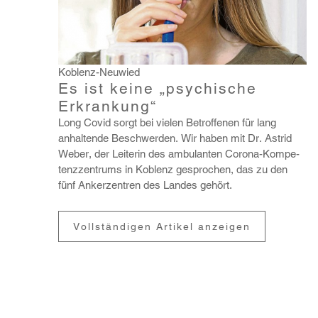
Koblenz-Neuwied
Es ist keine „psychische
Erkrankung“
Long Covid sorgt bei vielen Betrof­fenen für lang
anhal­tende Beschwerden. Wir haben mit Dr. Astrid
Weber, der Leiterin des ambu­lanten Corona-Kompe­
tenz­zen­trums in Koblenz gespro­chen, das zu den
fünf Anker­zen­tren des Landes gehört.
Vollständigen Artikel anzeigen