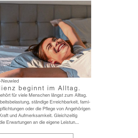
-Neuwied
lienz beginnt im Alltag.
ehört für viele Menschen längst zum Alltag.
its­be­las­tung, stän­dige Erreich­bar­keit, fami­
rpflich­tungen oder die Pflege von Ange­hö­rigen
Kraft und Aufmerk­sam­keit. Gleich­zeitig
die Erwar­tungen an die eigene Leistun...