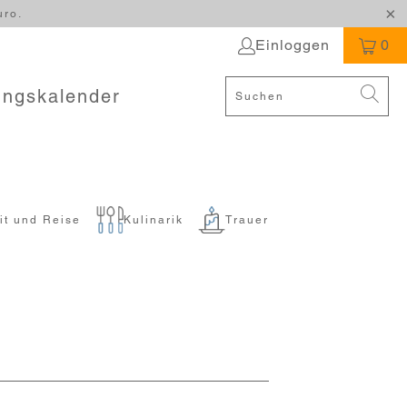
uro.
Einloggen
0
ungskalender
it und Reise
Kulinarik
Trauer