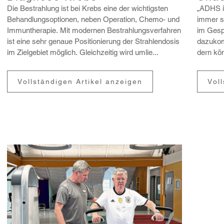
Die Bestrah­lung ist bei Krebs eine der wich­tigsten
„ADHS is
Behand­lungs­op­tionen, neben Opera­tion, Chemo- und
immer sc
Immun­the­rapie. Mit modernen Bestrah­lungs­ver­fahren
im Gesp
ist eine sehr genaue Posi­tio­nie­rung der Strah­len­dosis
dazu­kom
im Ziel­ge­biet möglich. Gleich­zeitig wird umlie...
dern kön
Vollständigen Artikel anzeigen
Vol