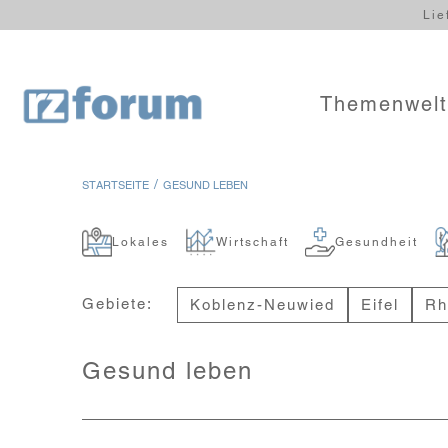
Lie
Themenwel
/
STARTSEITE
GESUND LEBEN
Lokales
Wirtschaft
Gesundheit
Gebiete:
Koblenz-Neuwied
Eifel
Rh
Gesund leben