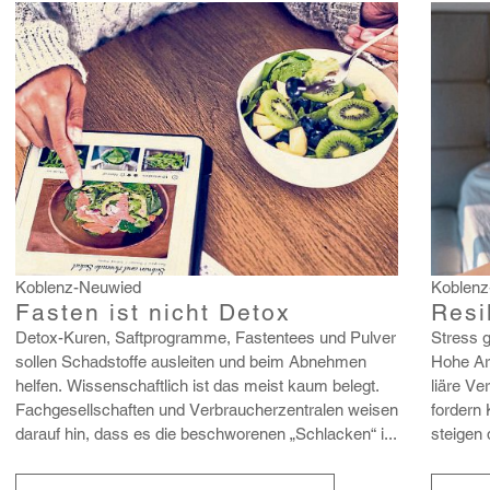
Koblenz-Neuwied
Koblenz
Fasten ist nicht Detox
Resi
Detox-Kuren, Saft­pro­gramme, Fasten­tees und Pulver
Stress g
sollen Schad­stoffe ausleiten und beim Abnehmen
Hohe Arbe
helfen. Wissen­schaft­lich ist das meist kaum belegt.
liäre Ve
Fach­ge­sell­schaften und Verbrau­cher­zen­tralen weisen
fordern 
darauf hin, dass es die beschwo­renen „Schla­cken“ i...
steigen 