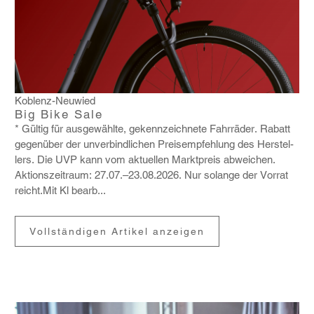
Koblenz-Neuwied
Big Bike Sale
* Gültig für ausge­wählte, gekenn­zeich­nete Fahr­räder. Rabatt
gegen­über der unver­bind­li­chen Preis­emp­feh­lung des Herstel­
lers. Die UVP kann vom aktu­ellen Markt­preis abwei­chen.
Akti­ons­zeit­raum: 27.07.–23.08.2026. Nur solange der Vorrat
reicht.Mit Kl bearb...
Vollständigen Artikel anzeigen