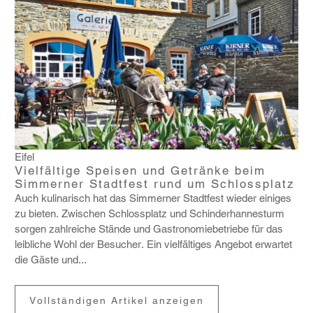
Eifel
Vielfältige Speisen und Getränke beim
Simmerner Stadtfest rund um Schlossplatz
Auch kuli­na­risch hat das Simmerner Stadt­fest wieder einiges
zu bieten. Zwischen Schloss­platz und Schin­der­han­nes­turm
sorgen zahl­reiche Stände und Gastro­no­mie­be­triebe für das
leib­liche Wohl der Besu­cher. Ein viel­fäl­tiges Angebot erwartet
die Gäste und...
Vollständigen Artikel anzeigen