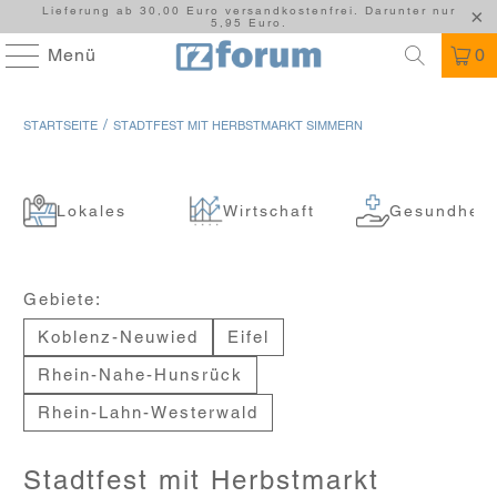
Lieferung ab 30,00 Euro versandkostenfrei. Darunter nur
5,95 Euro.
Menü
0
/
STARTSEITE
STADTFEST MIT HERBSTMARKT SIMMERN
Lokales
Wirtschaft
Gesundheit
Gebiete:
Koblenz-Neuwied
Eifel
Rhein-Nahe-Hunsrück
Rhein-Lahn-Westerwald
Stadtfest mit Herbstmarkt