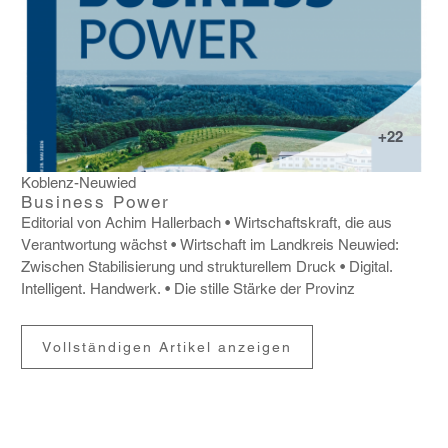
+22
Koblenz-Neuwied
Business Power
Edito­rial von Achim Haller­bach
Wirt­schafts­kraft, die aus
Verant­wor­tung wächst
Wirt­schaft im Land­kreis Neuwied:
Zwischen Stabi­li­sie­rung und struk­tu­rellem Druck
Digital.
Intel­li­gent. Hand­werk.
Die stille Stärke der Provinz
Vollständigen Artikel anzeigen