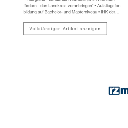
fördern - den Land­kreis voran­bringen“
Aufstiegs­fort­
bil­dung auf Bachelor- und Master­ni­veau
IHK der
starke Partner der Unter­nehmen im nörd­li­chen Rhein­
land-Pfalz stellt sich vor
Vollständigen Artikel anzeigen