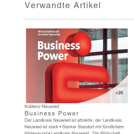
Verwandte Artikel
+26
Koblenz-Neuwied
Business Power
Der Land­kreis Neuwied ist attraktiv, der Land­kreis
Neuwied ist stark
Starker Standort mit fürst­li­chem
Hinter­grund
Land­kreis Neuwied: „Die Wirt­schaft