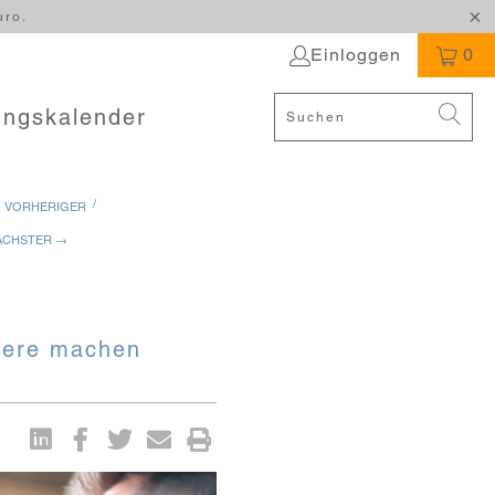
uro.
Einloggen
0
ungskalender
/
 VORHERIGER
ÄCHSTER →
riere machen