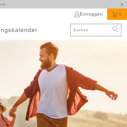
uro.
Einloggen
0
ungskalender