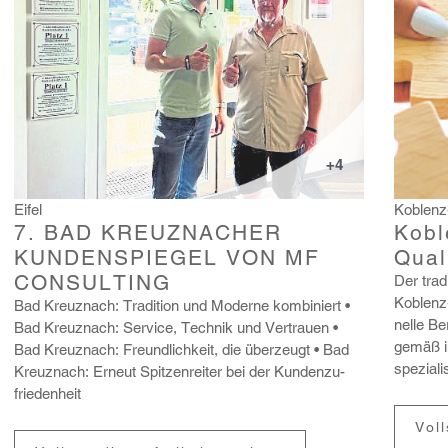
+4
Eifel
Koblenz
7. BAD KREUZNACHER
Kobl
KUNDENSPIEGEL VON MF
Qual
CONSULTING
Der tradi
Koblenz
Bad Kreuz­nach: Tradi­tion und Moderne kombi­niert
nelle Be
Bad Kreuz­nach: Service, Technik und Vertrauen
gemäß ih
Bad Kreuz­nach: Freund­lich­keit, die über­zeugt
Bad
spezia­li
Kreuz­nach: Erneut Spit­zen­reiter bei der Kunden­zu­
frie­den­heit
Vol