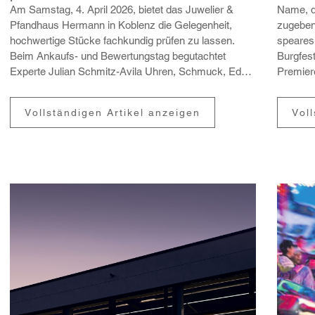
lassen
Am Samstag, 4. April 2026, bietet das Juwe­lier &
Name, d
Pfand­haus Hermann in Koblenz die Gele­gen­heit,
zugeben 
hoch­wer­tige Stücke fach­kundig prüfen zu lassen.
speares
Beim Ankaufs- und Bewer­tungstag begut­achtet
Burg­fes
Experte Julian Schmitz-Avila Uhren, Schmuck, Edel­
Premie­r
steine und aus...
Jesu-Kir
Vollständigen Artikel anzeigen
Vol