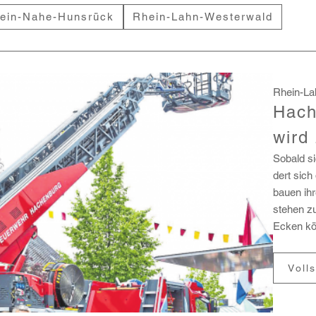
ein-Nahe-Hunsrück
Rhein-Lahn-Westerwald
Rhein-La
Hach
wird
Sobald si
dert sich
bauen ihr
stehen zu
Ecken kö
nur aus E
Voll