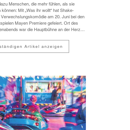
azu Menschen, die mehr fühlen, als sie
können: Mit „Was ihr wollt“ hat Shake­
 Verwechs­lungs­ko­mödie am 20. Juni bei den
t­spielen Mayen Premiere gefeiert. Ort des
en­abends war die Haupt­bühne an der Herz-
che. H...
lständigen Artikel anzeigen