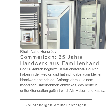
Rhein-Nahe-Hunsrück
Sommerloch: 65 Jahre
Handwerk aus Familienhand
Seit 65 Jahren begleitet HUMFens­terbau Bauvor­
haben in der Region und hat sich dabei vom kleinen
Hand­werks­be­trieb der Anfangs­jahre zu einem
modernen Unter­nehmen entwi­ckelt, das heute in
dritter Gene­ra­tion geführt wird. Als Hubert und Katha­
rina Blum 19...
Vollständigen Artikel anzeigen