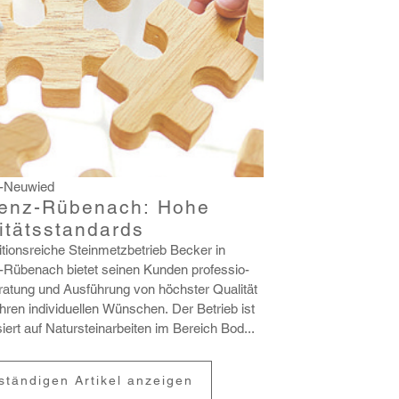
-Neuwied
enz-Rübenach: Hohe
itätsstandards
­ti­ons­reiche Stein­metz­be­trieb Becker in
-Rübenach bietet seinen Kunden profes­sio­
ra­tung und Ausfüh­rung von höchster Qualität
ren indi­vi­du­ellen Wünschen. Der Betrieb ist
­siert auf Natur­stein­ar­beiten im Bereich Bod...
lständigen Artikel anzeigen