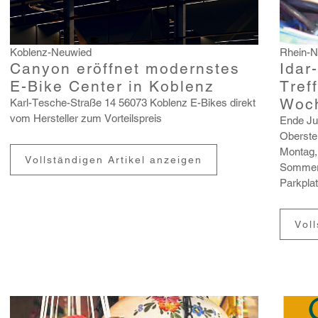
Koblenz-Neuwied
Rhein-
Canyon eröffnet modernstes
Idar
E-Bike Center in Koblenz
Tref
Woc
Karl-Tesche-Straße 14 56073 Koblenz E-Bikes direkt
vom Hersteller zum Vorteils­preis
Ende Ju
Ober­ste
Montag, 
Vollständigen Artikel anzeigen
Sommer­f
Park­pl
Festpla..
Vol