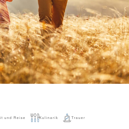
it und Reise
Kulinarik
Trauer