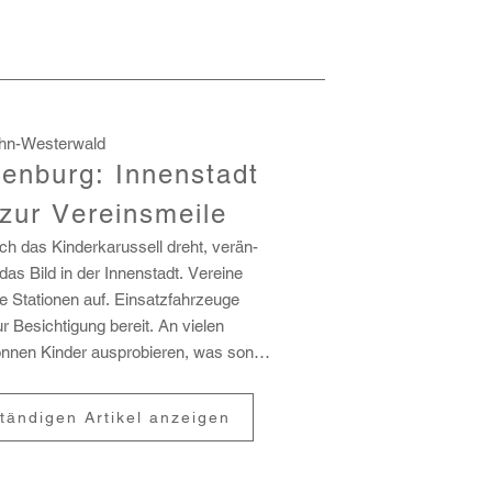
hn-Westerwald
enburg: Innenstadt
 zur Vereinsmeile
ch das Kinder­ka­rus­sell dreht, verän­
 das Bild in der Innen­stadt. Vereine
e Stationen auf. Einsatz­fahr­zeuge
r Besich­ti­gung bereit. An vielen
nnen Kinder auspro­bieren, was sonst
rzäh­lungen, Trai­ningss...
ständigen Artikel anzeigen