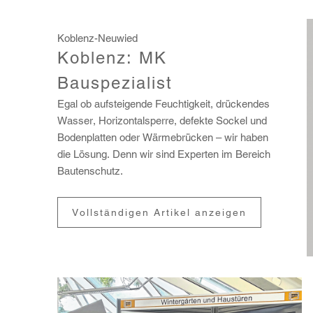
Koblenz-Neuwied
Koblenz: MK
Bauspezialist
Egal ob aufstei­gende Feuch­tig­keit, drückendes
Wasser, Hori­zon­tal­sperre, defekte Sockel und
Boden­platten oder Wärme­brü­cken – wir haben
die Lösung. Denn wir sind Experten im Bereich
Bauten­schutz.
Vollständigen Artikel anzeigen