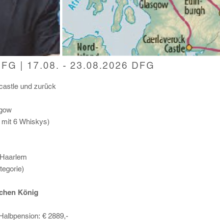
DFG | 17.08. - 23.08.2026 DFG
castle und zurück
sgow
 mit 6 Whiskys)
d Haarlem
tegorie)
ochen König
Halbpension: € 2889,-