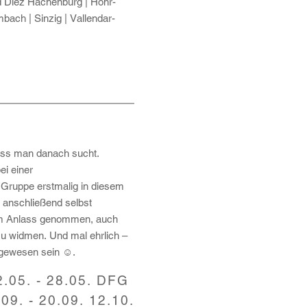
d Diez Hachenburg | Höhr-
ach | Sinzig | Vallendar-
ass man danach sucht.
ei einer
ruppe erstmalig in diesem
t anschließend selbst
zum Anlass genommen, auch
u widmen. Und mal ehrlich –
 gewesen sein ☺.
2.05. - 28.05. DFG
.09. - 20.09. 12.10.