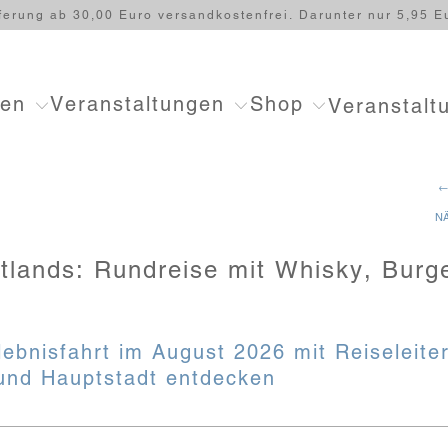
ferung ab 30,00 Euro versandkostenfrei. Darunter nur 5,95 E
ten
Veranstaltungen
Shop
Veranstalt
←
N
tlands: Rundreise mit Whisky, Burg
lebnisfahrt im August 2026 mit Reiseleite
und Hauptstadt entdecken