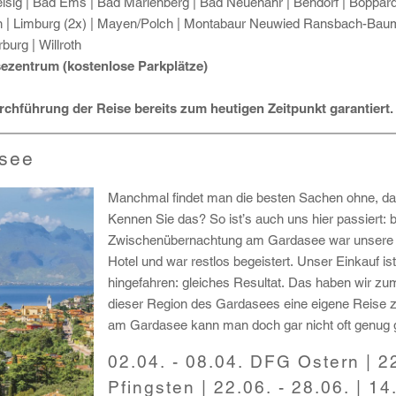
eisig | Bad Ems | Bad Marienberg | Bad Neuenahr | Bendorf | Boppar
n | Limburg (2x) | Mayen/Polch | Montabaur Neuwied Ransbach-Baumb
urg | Willroth
sezentrum (kostenlose Parkplätze)
rchführung der Reise bereits zum heutigen Zeitpunkt garantiert.
asee
Manchmal findet man die besten Sachen ohne, d
Kennen Sie das? So ist’s auch uns hier passiert: b
Zwischenübernachtung am Gardasee war unsere G
Hotel und war restlos begeistert. Unser Einkauf is
hingefahren: gleiches Resultat. Das haben wir 
dieser Region des Gardasees eine eigene Reise z
am Gardasee kann man doch gar nicht oft genug
02.04. - 08.04. DFG Ostern | 2
Pfingsten | 22.06. - 28.06. | 14