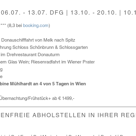
 06.07. - 13.07. DFG | 13.10. - 20.10. | 10.
*** (8,3 bei
booking.com
)
k; Donauschifffahrt von Melk nach Spitz
Führung Schloss Schönbrunn & Schlossgarten
n im Drehrestaurant Donauturm
nem Glas Wein; Riesenradfahrt im Wiener Prater
ng
be
ine Mühlhardt an 4 von 5 Tagen in Wien
 Übernachtung/Frühstück+ ab € 1499,-
ENFREIE ABHOLSTELLEN IN IHRER REGI