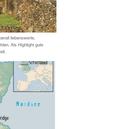
erall liebenswerte,
len. Als Highlight gute
elt.