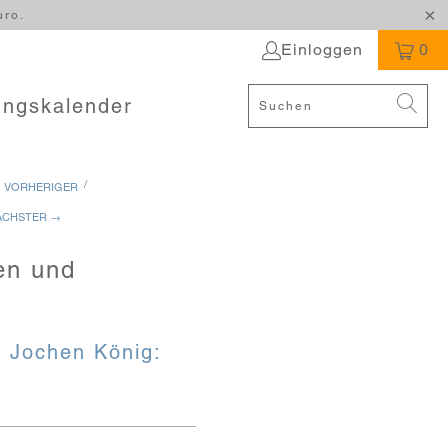
uro.
Einloggen
0
ungskalender
/
 VORHERIGER
ÄCHSTER →
en und
r Jochen König: