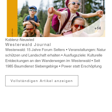
+14
Koblenz-Neuwied
Westerwald Journal
Wester­wald: 15 Jahre Forum Selters
Veran­stal­tungen: Natur
schützen und Land­schaft erhalten
Ausflugs­ziele: Kultu­relle
Entde­ckungen an den Wander­wegen im Wester­wald
Seit
1985 Baum­dienst Sieben­ge­birge
Power statt Erschöp­fung
Vollständigen Artikel anzeigen