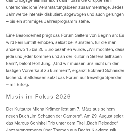
das Erfolgsgeheimnis auch darin, dass die Gruppe sehr
unterschiedliche Veranstaltungsideen zusammentrage. Jedes
Jahr werde intensiv diskutiert, abgewogen und auch gerungen
– bis ein stimmiges Jahresprogramm stehe.
Eine Besonderheit prägt das Forum Selters von Beginn an: Es
wird kein Eintritt erhoben, selbst bei Künstlern, für die man
anderswo 15 bis 20 Euro bezahlen würde. „Wir möchten, dass
jede und jeder kommen und an der Kultur in Selters teilhaben
kann“, betont Rolf Jung. „Und wir müssen uns nicht um den
lästigen Vorverkauf zu kümmern“, ergänzt Eckhard Schneider
lachend. Stattdessen setzt das Forum auf freiwillige Spenden
– mit Erfolg.
Musik im Fokus 2026
Der Kultautor Micha Krämer liest am 7. März aus seinem
neuen Buch „Im Schatten der Camorra“. Am 29. August spielt
das Marcus Schinkel Trio unter dem Titel „Bach Reloaded“
Jazzarrangements über Themen aus Bachs Klaviermusik.