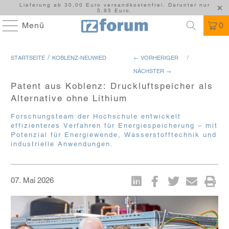
Lieferung ab 30,00 Euro versandkostenfrei. Darunter nur
5,95 Euro.
Menü
0
/
/
STARTSEITE
KOBLENZ-NEUWIED
← VORHERIGER
NÄCHSTER →
Patent aus Koblenz: Druckluftspeicher als
Alternative ohne Lithium
Forschungsteam der Hochschule entwickelt
effizienteres Verfahren für Energiespeicherung – mit
Potenzial für Energiewende, Wasserstofftechnik und
industrielle Anwendungen.
07. Mai 2026