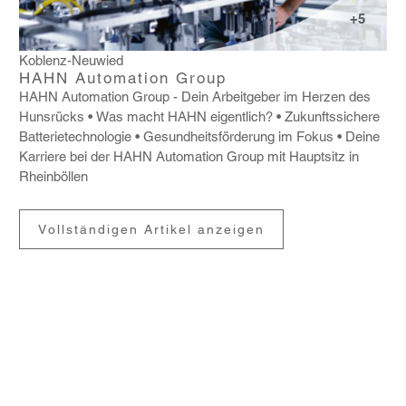
+5
Koblenz-Neuwied
HAHN Automation Group
HAHN Auto­ma­tion Group - Dein Arbeit­geber im Herzen des
Huns­rücks
Was macht HAHN eigent­lich?
Zukunfts­si­chere
Batte­rie­tech­no­logie
Gesund­heits­för­de­rung im Fokus
Deine
Karriere bei der HAHN Auto­ma­tion Group mit Haupt­sitz in
Rheinböllen
Vollständigen Artikel anzeigen