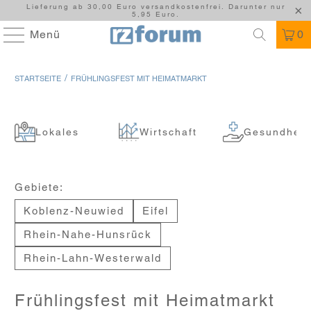
Lieferung ab 30,00 Euro versandkostenfrei. Darunter nur
5,95 Euro.
Menü
0
/
STARTSEITE
FRÜHLINGSFEST MIT HEIMATMARKT
Lokales
Wirtschaft
Gesundheit
Gebiete:
Koblenz-Neuwied
Eifel
Rhein-Nahe-Hunsrück
Rhein-Lahn-Westerwald
Frühlingsfest mit Heimatmarkt