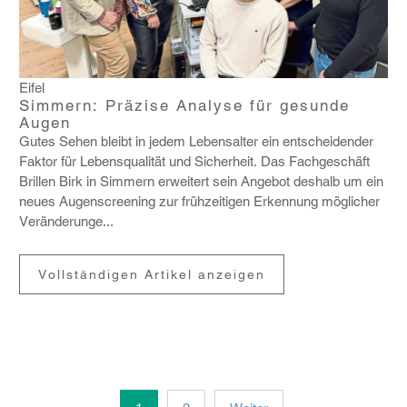
Eifel
Simmern: Präzise Analyse für gesunde
Augen
Gutes Sehen bleibt in jedem Lebens­alter ein entschei­dender
Faktor für Lebens­qua­lität und Sicher­heit. Das Fach­ge­schäft
Brillen Birk in Simmern erwei­tert sein Angebot deshalb um ein
neues Augen­scree­ning zur früh­zei­tigen Erken­nung mögli­cher
Verän­de­runge...
Vollständigen Artikel anzeigen