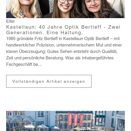
Eifel
Kastellaun: 40 Jahre Optik Bertleff - Zwei
Generationen. Eine Haltung.
1985 grün­dete Fritz Bertleff in Kastellaun Optik Bertleff – mit
hand­werk­li­cher Präzi­sion, unter­neh­me­ri­schem Mut und einer
klaren Über­zeu­gung: Gutes Sehen entsteht durch Qualität,
Zeit und persön­liche Bera­tung. Was als inha­ber­ge­führtes
Fach­ge­schäft be...
Vollständigen Artikel anzeigen