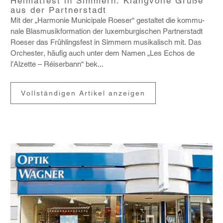
Heimatfest in Simmern: Klangvolle Grüße
aus der Partnerstadt
Mit der „Harmonie Munici­pale Roeser“ gestaltet die kommu­
nale Blas­mu­sik­for­ma­tion der luxem­bur­gi­schen Part­ner­stadt
Roeser das Früh­lings­fest in Simmern musi­ka­lisch mit. Das
Orchester, häufig auch unter dem Namen „Les Echos de
l’Alzette – Réiser­bann“ bek...
Vollständigen Artikel anzeigen