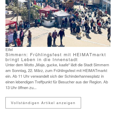
Eifel
Simmern: Frühlingsfest mit HEIMATmarkt
bringt Leben in die Innenstadt
Unter dem Motto „Maje, gucke, kaafe“ lädt die Stadt Simmern
am Sonntag, 22. März, zum Früh­lings­fest mit HEIMAT­markt
ein. Ab 11 Uhr verwan­delt sich der Schin­der­han­nes­platz in
einen leben­digen Treff­punkt für Besu­cher aus der Region. Ab
13 Uhr öffnen zu...
Vollständigen Artikel anzeigen