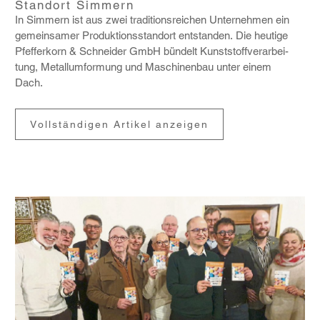
Standort Simmern
In Simmern ist aus zwei tradi­ti­ons­rei­chen Unter­nehmen ein
gemein­samer Produk­ti­ons­standort entstanden. Die heutige
Pfef­fer­korn & Schneider GmbH bündelt Kunst­stoff­ver­ar­bei­
tung, Metall­um­for­mung und Maschi­nenbau unter einem
Dach.
Vollständigen Artikel anzeigen