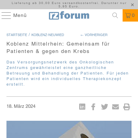
Lieferung ab 30,00 Euro versandkostenfrei. Darunter nur
5,95 Euro.
Menü
0
/
STARTSEITE
KOBLENZ-NEUWIED
← VORHERIGER
Koblenz Mittelrhein: Gemeinsam für
Patienten & gegen den Krebs
Das Versorgungsnetzwerk des Onkologischen
Zentrums gewährleistet eine ganzheitliche
Betreuung und Behandlung der Patienten. Für jeden
Patienten wird ein individuelles Therapiekonzept
erstellt.
18. März 2024