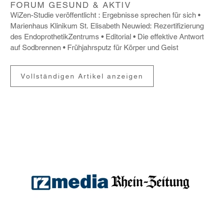
FORUM GESUND & AKTIV
WiZen-Studie veröf­fent­licht : Ergeb­nisse spre­chen für sich
Mari­en­haus Klinikum St. Elisa­beth Neuwied: Rezer­ti­fi­zie­rung
des Endo­pro­the­tik­Zen­trums
Edito­rial
Die effek­tive Antwort
auf Sodbrennen
Früh­jahrs­putz für Körper und Geist
Vollständigen Artikel anzeigen