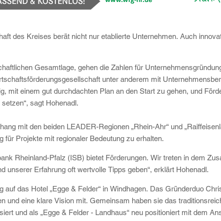
haft des Kreises berät nicht nur etablierte Unternehmen. Auch innova
tschaftlichen Gesamtlage, gehen die Zahlen für Unternehmensgründunge
irtschaftsförderungsgesellschaft unter anderem mit Unternehmensbera
htig, mit einem gut durchdachten Plan an den Start zu gehen, und För
 setzen“, sagt Hohenadl.
ang mit den beiden LEADER-Regionen „Rhein-Ahr“ und „Raiffeisenl
 für Projekte mit regionaler Bedeutung zu erhalten.
rbank Rheinland-Pfalz (ISB) bietet Förderungen. Wir treten in dem Z
nd unserer Erfahrung oft wertvolle Tipps geben“, erklärt Hohenadl.
auf das Hotel „Egge & Felder“ in Windhagen. Das Gründerduo Chris
und eine klare Vision mit. Gemeinsam haben sie das traditionsreic
rt und als „Egge & Felder - Landhaus“ neu positioniert mit dem Ans