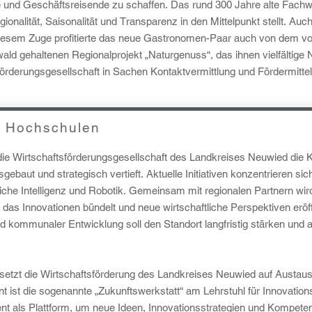
e und Geschäftsreisende zu schaffen. Das rund 300 Jahre alte Fachwer
nalität, Saisonalität und Transparenz in den Mittelpunkt stellt. Auch
 diesem Zuge profitierte das neue Gastronomen-Paar auch von dem vo
d gehaltenen Regionalprojekt „Naturgenuss“, das ihnen vielfältige 
förderungsgesellschaft in Sachen Kontaktvermittlung und Fördermitte
t Hochschulen
ie Wirtschaftsförderungsgesellschaft des Landkreises Neuwied die K
ebaut und strategisch vertieft. Aktuelle Initiativen konzentrieren si
iche Intelligenz und Robotik. Gemeinsam mit regionalen Partnern wi
as Innovationen bündelt und neue wirtschaftliche Perspektiven eröf
d kommunaler Entwicklung soll den Standort langfristig stärken und 
n setzt die Wirtschaftsförderung des Landkreises Neuwied auf Austa
t ist die sogenannte „Zukunftswerkstatt“ am Lehrstuhl für Innovation
t als Plattform, um neue Ideen, Innovationsstrategien und Kompet