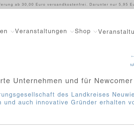
ferung ab 30,00 Euro versandkostenfrei. Darunter nur 5,95 E
ten
Veranstaltungen
Shop
Veranstalt
←
N
ierte Unternehmen und für Newcomer
rungsgesellschaft des Landkreises Neuwi
n und auch innovative Gründer erhalten v