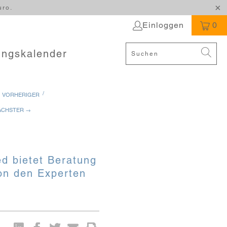
uro.
Einloggen
0
ungskalender
/
 VORHERIGER
ÄCHSTER →
ed bietet Beratung
on den Experten