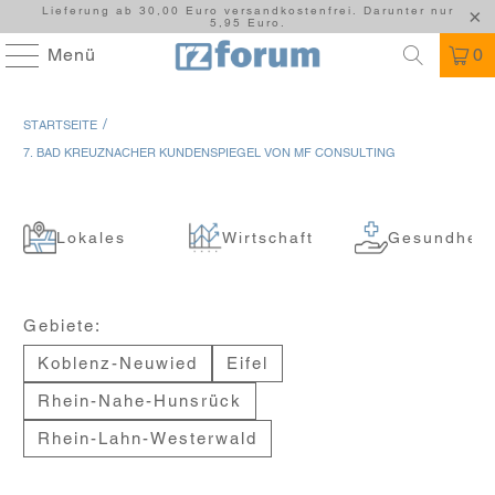
Lieferung ab 30,00 Euro versandkostenfrei. Darunter nur
5,95 Euro.
Menü
0
/
STARTSEITE
7. BAD KREUZNACHER KUNDENSPIEGEL VON MF CONSULTING
Lokales
Wirtschaft
Gesundheit
Gebiete:
Koblenz-Neuwied
Eifel
Rhein-Nahe-Hunsrück
Rhein-Lahn-Westerwald