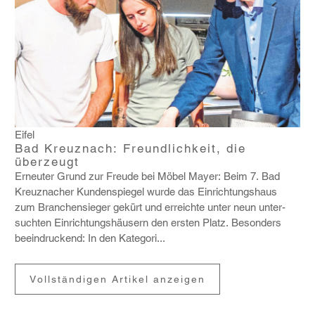
Eifel
Bad Kreuznach: Freundlichkeit, die
überzeugt
Erneuter Grund zur Freude bei Möbel Mayer: Beim 7. Bad
Kreuz­nacher Kunden­spiegel wurde das Einrich­tungs­haus
zum Bran­chen­sieger gekürt und erreichte unter neun unter­
suchten Einrich­tungs­häu­sern den ersten Platz. Beson­ders
beein­dru­ckend: In den Kate­gori...
Vollständigen Artikel anzeigen