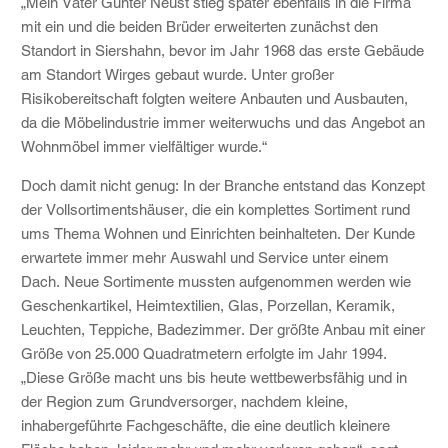
„Mein Vater Günter Neust stieg später ebenfalls in die Firma
mit ein und die beiden Brüder erweiterten zunächst den
Standort in Siershahn, bevor im Jahr 1968 das erste Gebäude
am Standort Wirges gebaut wurde. Unter großer
Risikobereitschaft folgten weitere Anbauten und Ausbauten,
da die Möbelindustrie immer weiterwuchs und das Angebot an
Wohnmöbel immer vielfältiger wurde.“
Doch damit nicht genug: In der Branche entstand das Konzept
der Vollsortimentshäuser, die ein komplettes Sortiment rund
ums Thema Wohnen und Einrichten beinhalteten. Der Kunde
erwartete immer mehr Auswahl und Service unter einem
Dach. Neue Sortimente mussten aufgenommen werden wie
Geschenkartikel, Heimtextilien, Glas, Porzellan, Keramik,
Leuchten, Teppiche, Badezimmer. Der größte Anbau mit einer
Größe von 25.000 Quadratmetern erfolgte im Jahr 1994.
„Diese Größe macht uns bis heute wettbewerbsfähig und in
der Region zum Grundversorger, nachdem kleine,
inhabergeführte Fachgeschäfte, die eine deutlich kleinere