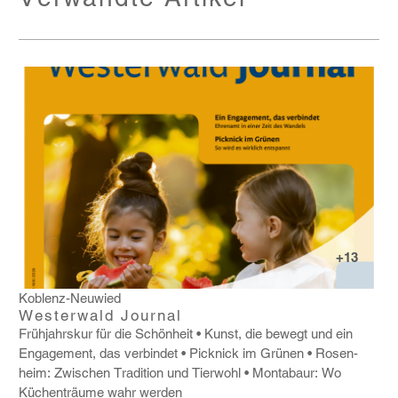
+13
Koblenz-Neuwied
Westerwald Journal
Früh­jahrskur für die Schön­heit
Kunst, die bewegt und ein
Enga­ge­ment, das verbindet
Pick­nick im Grünen
Rosen­
heim: Zwischen Tradi­tion und Tier­wohl
Monta­baur: Wo
Küchen­träume wahr werden