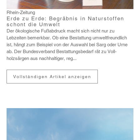
Rhein-Zeitung
Erde zu Erde: Begräbnis in Naturstoffen
schont die Umwelt
Der ökolo­gi­sche Fußab­druck macht sich nicht nur zu
Lebzeiten bemerkbar. Ob eine Bestat­tung umwelt­freund­lich
ist, hängt zum Beispiel von der Auswahl bei Sarg oder Urne
ab. Der Bundes­ver­band Bestat­tungs­be­darf rät zu Voll­
holzsärgen aus nach­hal­tiger, reg...
Vollständigen Artikel anzeigen