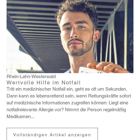
Rhein-Lahn-Westerwald
Wertvolle Hilfe im Notfall
Tritt ein medi­zi­ni­scher Notfall ein, geht es oft um Sekunden.
Dann kann es lebens­ret­tend sein, wenn Rettungs­kräfte sofort
auf medi­zi­ni­sche Infor­ma­tionen zugreifen können: Liegt eine
notfall­re­le­vante Allergie vor? Nimmt die Person regel­mäßig
Medi­kamen...
Vollständigen Artikel anzeigen