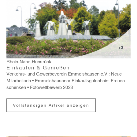
+3
Rhein-Nahe-Hunsrück
Einkaufen & Genießen
Verkehrs- und Gewer­be­verein Emmels­hausen e.V.: Neue
Mitar­bei­terin
Emmels­hau­sener Einkaufs­gut­schein: Freude
schenken
Foto­wett­be­werb 2023
Vollständigen Artikel anzeigen