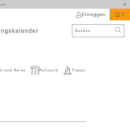
uro.
Einloggen
0
ungskalender
it und Reise
Kulinarik
Trauer