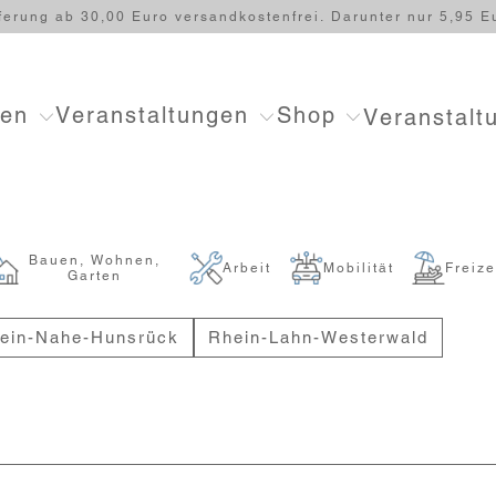
ferung ab 30,00 Euro versandkostenfrei. Darunter nur 5,95 E
ten
Veranstaltungen
Shop
Veranstalt
Bauen, Wohnen,
Arbeit
Mobilität
Freize
Garten
ein-Nahe-Hunsrück
Rhein-Lahn-Westerwald