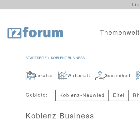
Lie
Themenwel
/
STARTSEITE
KOBLENZ BUSINESS
Lokales
Wirtschaft
Gesundheit
Gebiete:
Koblenz-Neuwied
Eifel
Rh
Koblenz Business