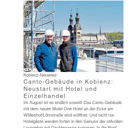
Koblenz-Neuwied
Canto-Gebäude in Koblenz:
Neustart mit Hotel und
Einzelhandel
Im August ist es endlich soweit! Das Canto Gebäude
mit dem neuen Motel One Hotel an der Ecke am
Wölle­shof/Löhr­straße wird eröffnet. Und nicht nur
Hotel­gäste werden fortan in den Genuss der stil­vollen
Loun­gebar mit Dach­ter­rasse kommen. In die Roof