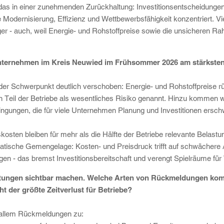
 das in einer zunehmenden Zurückhaltung: Investitionsentscheidunge
e Modernisierung, Effizienz und Wettbewerbsfähigkeit konzentriert. Vi
tiger - auch, weil Energie- und Rohstoffpreise sowie die unsicheren
Unternehmen im Kreis Neuwied im Frühsommer 2026 am stärkste
 der Schwerpunkt deutlich verschoben: Energie- und Rohstoffpreise r
Teil der Betriebe als wesentliches Risiko genannt. Hinzu kommen we
ngungen, die für viele Unternehmen Planung und Investitionen ersch
osten bleiben für mehr als die Hälfte der Betriebe relevante Belastun
atische Gemengelage: Kosten- und Preisdruck trifft auf schwächere
en - das bremst Investitionsbereitschaft und verengt Spielräume fü
astungen sichtbar machen. Welche Arten von Rückmeldungen ko
t der größte Zeitverlust für Betriebe?
 allem Rückmeldungen zu: