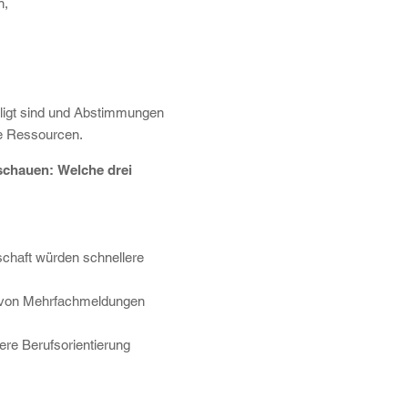
n,
eiligt sind und Abstimmungen
le Ressourcen.
schauen: Welche drei
chaft würden schnellere
au von Mehrfachmeldungen
ere Berufsorientierung