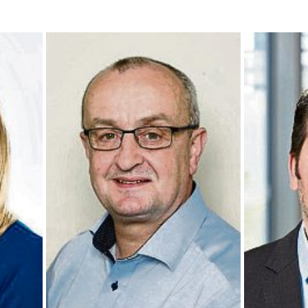
Matthias Dahmen, Kreishandwerkerschaft
Johannes Scha
kirchen
Rhein-Westerwald. Foto:
Kommunalmana
Kreishandwerkerschaft Rhein-Westerwald