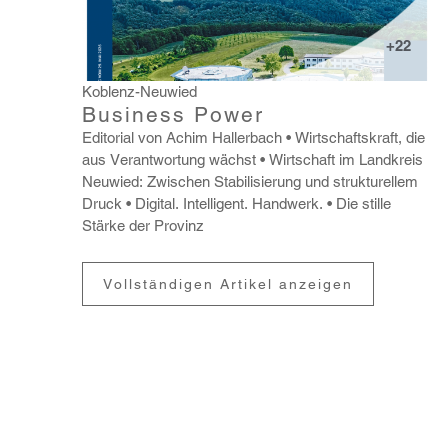
+22
Koblenz-Neuwied
Business Power
Edito­rial von Achim Haller­bach
Wirt­schafts­kraft, die
aus Verant­wor­tung wächst
Wirt­schaft im Land­kreis
Neuwied: Zwischen Stabi­li­sie­rung und struk­tu­rellem
Druck
Digital. Intel­li­gent. Hand­werk.
Die stille
Stärke der Provinz
Vollständigen Artikel anzeigen