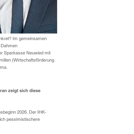
konkret? Im gemeinsamen
as Dahmen
er Sparkasse Neuwied mit
illen (Wirtschaftsförderung
ima.
an zeigt sich diese
esbeginn 2026. Der IHK-
lich pessimistischere