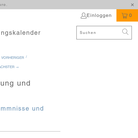
uro.
Einloggen
0
ungskalender
/
 VORHERIGER
ÄCHSTER →
rung und
Hemmnisse und