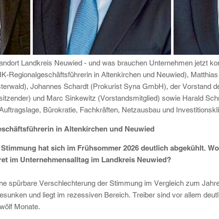
tandort Landkreis Neuwied - und was brauchen Unternehmen jetzt 
(IHK-Regionalgeschäftsführerin in Altenkirchen und Neuwied), Matthi
terwald), Johannes Schardt (Prokurist Syna GmbH), der Vorstand d
tzender) und Marc Sinkewitz (Vorstandsmitglied) sowie Harald Schm
uftragslage, Bürokratie, Fachkräften, Netzausbau und Investitionskl
eschäftsführerin in Altenkirchen und Neuwied
he Stimmung hat sich im Frühsommer 2026 deutlich abgekühlt. Wor
kret im Unternehmensalltag im Landkreis Neuwied?
eine spürbare Verschlechterung der Stimmung im Vergleich zum Jahr
gesunken und liegt im rezessiven Bereich. Treiber sind vor allem deut
wölf Monate.