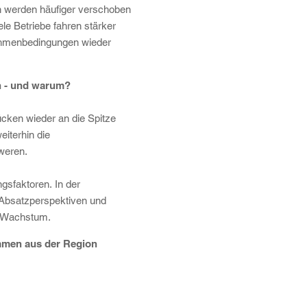
n werden häufiger verschoben
ele Betriebe fahren stärker
 Rahmenbedingungen wieder
n - und warum?
ücken wieder an die Spitze
iterhin die
weren.
gsfaktoren. In der
 Absatzperspektiven und
r Wachstum.
mmen aus der Region