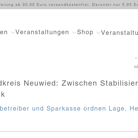
ferung ab 30,00 Euro versandkostenfrei. Darunter nur 5,95 E
ten
Veranstaltungen
Shop
Veranstalt
←
N
dkreis Neuwied: Zwischen Stabilisie
ck
betreiber und Sparkasse ordnen Lage, 