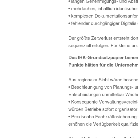
• langen Genehmigungs- und Abst
• mehrfachen, inhaltlich identisch
• komplexen Dokumentationsanforde
• fehlender durchgängiger Digital
Der größte Zeitverlust entsteht do
sequenziell erfolgen. Für kleine u
Das IHK-Grundsatzpapier benenn
Punkte hätten für die Unterneh
Aus regionaler Sicht wären beson
• Beschleunigung von Planungs- u
Entscheidungen unmittelbar Wach
• Konsequente Verwaltungsvereinfa
würden Betriebe sofort organisator
• Praxisnahe Fachkräftesicherung:
erhöhen die Verfügbarkeit qualifizie