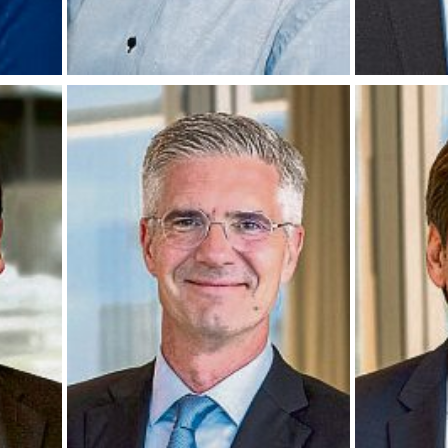
rung
Thomas Paffenholz, Vorstandsvorsitzender
Marc Sinkewitz
Sparkasse Neuwied. Foto: Sparkasse
Sparkasse Neu
Neuwied
Neuwied