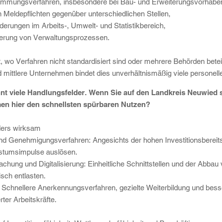
immungsverfahren, insbesondere bei Bau- und Erweiterungsvorhabe
en Meldepflichten gegenüber unterschiedlichen Stellen,
rungen im Arbeits-, Umwelt- und Statistikbereich,
isierung von Verwaltungsprozessen.
rt, wo Verfahren nicht standardisiert sind oder mehrere Behörden bet
nd mittlere Unternehmen bindet dies unverhältnismäßig viele personel
t viele Handlungsfelder. Wenn Sie auf den Landkreis Neuwied 
men hier den schnellsten spürbaren Nutzen?
ders wirksam
nd Genehmigungsverfahren: Angesichts der hohen Investitionsbereits
stumsimpulse auslösen.
chung und Digitalisierung: Einheitliche Schnittstellen und der Abb
isch entlasten.
 Schnellere Anerkennungsverfahren, gezielte Weiterbildung und bess
rter Arbeitskräfte.