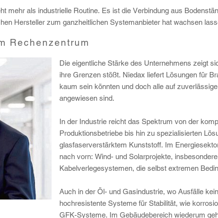
t mehr als industrielle Routine. Es ist die Verbindung aus Bodenstä
chen Hersteller zum ganzheitlichen Systemanbieter hat wachsen lass
um Rechenzentrum
Die eigentliche Stärke des Unternehmens zeigt sic
ihre Grenzen stößt. Niedax liefert Lösungen für Br
kaum sein könnten und doch alle auf zuverlässig
angewiesen sind.
In der Industrie reicht das Spektrum von der kompl
Produktionsbetriebe bis hin zu spezialisierten L
glasfaserverstärktem Kunststoff. Im Energiesektor 
nach vorn: Wind- und Solarprojekte, insbesondere
Kabelverlegesystemen, die selbst extremen Bedi
Auch in der Öl- und Gasindustrie, wo Ausfälle kei
hochresistente Systeme für Stabilität, wie korros
GFK-Systeme. Im Gebäudebereich wiederum geh