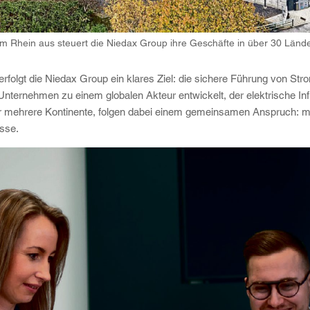
m Rhein aus steuert die Niedax Group ihre Geschäfte in über 30 Länder
folgt die Niedax Group ein klares Ziel: die sichere Führung von Strom.
Unternehmen zu einem globalen Akteur entwickelt, der elektrische Inf
über mehrere Kontinente, folgen dabei einem gemeinsamen Anspruch:
sse.