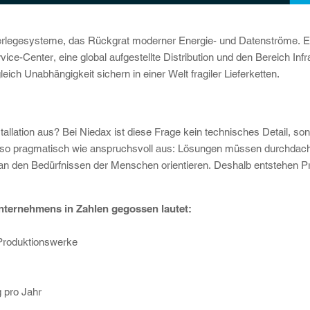
rlegesysteme, das Rückgrat moderner Energie- und Datenströme. Er
ce-Center, eine global aufgestellte Distribution und den Bereich Infra
ich Unabhängigkeit sichern in einer Welt fragiler Lieferketten.
tallation aus? Bei Niedax ist diese Frage kein technisches Detail, s
nso pragmatisch wie anspruchsvoll aus: Lösungen müssen durchdacht, 
h an den Bedürfnissen der Menschen orientieren. Deshalb entstehen 
Unternehmens in Zahlen gegossen lautet:
 Produktionswerke
 pro Jahr