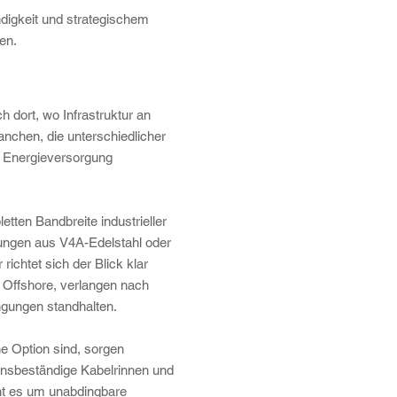
ndigkeit und strategischem
en.
h dort, wo Infrastruktur an
anchen, die unterschiedlicher
e Energieversorgung
etten Bandbreite industrieller
ösungen aus V4A-Edelstahl oder
richtet sich der Blick klar
 Offshore, verlangen nach
ngungen standhalten.
ne Option sind, sorgen
ionsbeständige Kabelrinnen und
t es um unabdingbare