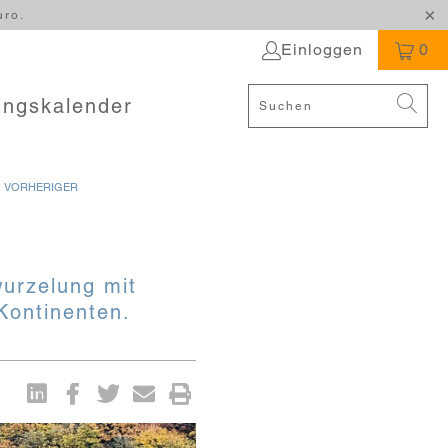
uro.
Einloggen
0
ungskalender
 VORHERIGER
wurzelung mit
Kontinenten.