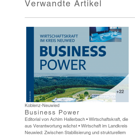
Verwandte Artikel
+22
Koblenz-Neuwied
Business Power
Edito­rial von Achim Haller­bach
Wirt­schafts­kraft, die
aus Verant­wor­tung wächst
Wirt­schaft im Land­kreis
Neuwied: Zwischen Stabi­li­sie­rung und struk­tu­rellem