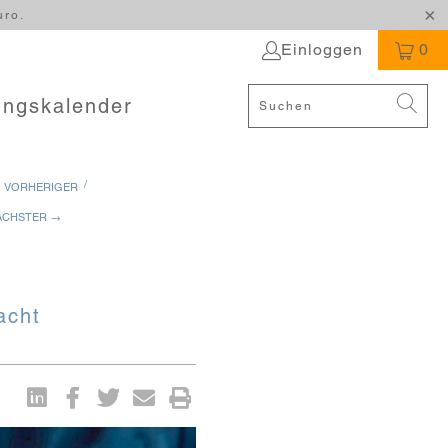
uro.
Einloggen
0
ungskalender
/
 VORHERIGER
ÄCHSTER →
acht