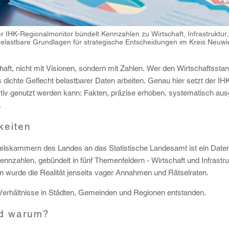
IHK-Regionalmonitor bündelt Kennzahlen zu Wirtschaft, Infrastruktur, 
elastbare Grundlagen für strategische Entscheidungen im Kreis Neuwie
schaft, nicht mit Visionen, sondern mit Zahlen. Wer den Wirtschaftsst
 dichte Geflecht belastbarer Daten arbeiten. Genau hier setzt der I
ektiv genutzt werden kann: Fakten, präzise erhoben, systematisch ausg
.
keiten
delskammern des Landes an das Statistische Landesamt ist ein Date
ennzahlen, gebündelt in fünf Themenfeldern - Wirtschaft und Infrastruk
 wurde die Realität jenseits vager Annahmen und Rätselraten.
e Verhältnisse in Städten, Gemeinden und Regionen entstanden.
und warum?