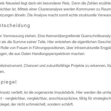
is Neuwied liegt darin ein besonderer Reiz. Denn die Zahlen erzähle
ichbar ist. Mittels einer Clusteranalyse werden Kommunen zu Rau
setzungen ähneln. Die Analyse macht somit echte strukturelle Verwand
ntscheidung
 der Vermessung stehen. Eine themenübergreifende Querschnittsanalys
 als die Summe seiner Teile. Hier entstehen die eigentlichen Geschi
Rolle von Frauen in Führungspositionen, über infrastrukturelle Eng
ngen, die aus Daten Handlungsperspektiven machen.
eitsinstrument, Chancen und zukunftsfähige Projekte zu erkennen, fü
en.
Spiegel
nsatz vertieft, ist die sogenannte Impulsfabrik. Hier werden die umf
tzt - vergleichbar, vergleichbar, anschlusspräzise, fähig für strategi
iegel, der nicht schmeichelt, sondern schärft.