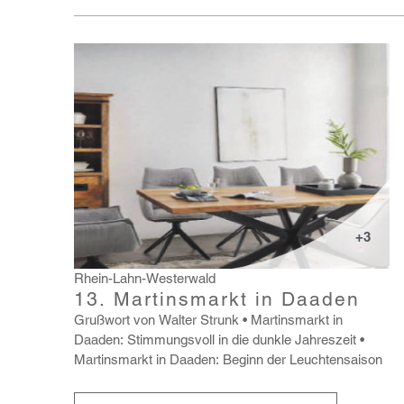
+3
Rhein-Lahn-Westerwald
13. Martinsmarkt in Daaden
Gruß­wort von Walter Strunk
Martins­markt in
Daaden: Stim­mungs­voll in die dunkle Jahres­zeit
Martins­markt in Daaden: Beginn der Leuch­ten­saison