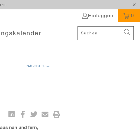
uro.
Einloggen
0
ungskalender
NÄCHSTER →
aus nah und fern,