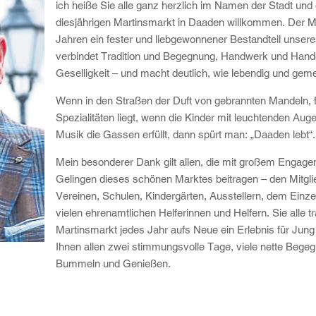
ich heiße Sie alle ganz herzlich im Namen der Stadt un
diesjährigen Martinsmarkt in Daaden willkommen. Der Mar
Jahren ein fester und liebgewonnener Bestandteil unsere
verbindet Tradition und Begegnung, Handwerk und Handel
Geselligkeit – und macht deutlich, wie lebendig und geme
Wenn in den Straßen der Duft von gebrannten Mandeln, 
Spezialitäten liegt, wenn die Kinder mit leuchtenden Auge
Musik die Gassen erfüllt, dann spürt man: „Daaden lebt“
Mein besonderer Dank gilt allen, die mit großem Engag
Gelingen dieses schönen Marktes beitragen – den Mitgli
Vereinen, Schulen, Kindergärten, Ausstellern, dem Einze
vielen ehrenamtlichen Helferinnen und Helfern. Sie alle t
Martinsmarkt jedes Jahr aufs Neue ein Erlebnis für Jung 
Ihnen allen zwei stimmungsvolle Tage, viele nette Bege
Bummeln und Genießen.