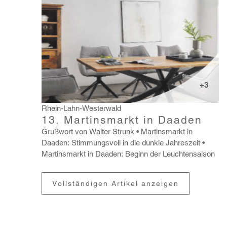
+3
Rhein-Lahn-Westerwald
13. Martinsmarkt in Daaden
Gruß­wort von Walter Strunk
Martins­markt in
Daaden: Stim­mungs­voll in die dunkle Jahres­zeit
Martins­markt in Daaden: Beginn der Leuch­ten­saison
Vollständigen Artikel anzeigen