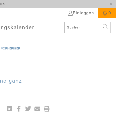
uro.
Einloggen
0
ungskalender
 VORHERIGER
n
ine ganz