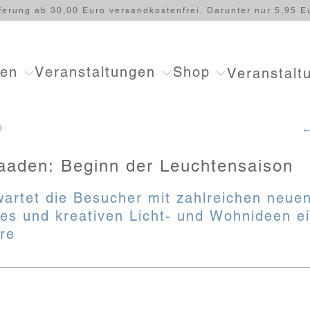
ferung ab 30,00 Euro versandkostenfrei. Darunter nur 5,95 E
ten
Veranstaltungen
Shop
Veranstalt
D
←
aaden: Beginn der Leuchtensaison
artet die Besucher mit zahlreichen neue
es und kreativen Licht- und Wohnideen e
re